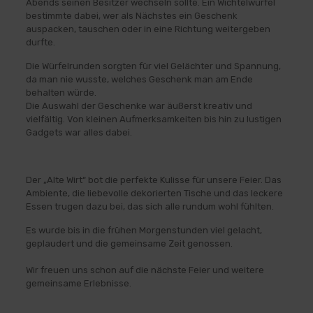
Abends seinen Besitzer wechseln sollte. Ein Wichtelwürfel
bestimmte dabei, wer als Nächstes ein Geschenk
auspacken, tauschen oder in eine Richtung weitergeben
durfte.
Die Würfelrunden sorgten für viel Gelächter und Spannung,
da man nie wusste, welches Geschenk man am Ende
behalten würde.
Die Auswahl der Geschenke war äußerst kreativ und
vielfältig. Von kleinen Aufmerksamkeiten bis hin zu lustigen
Gadgets war alles dabei.
Der „Alte Wirt“ bot die perfekte Kulisse für unsere Feier. Das
Ambiente, die liebevolle dekorierten Tische und das leckere
Essen trugen dazu bei, das sich alle rundum wohl fühlten.
Es wurde bis in die frühen Morgenstunden viel gelacht,
geplaudert und die gemeinsame Zeit genossen.
Wir freuen uns schon auf die nächste Feier und weitere
gemeinsame Erlebnisse.