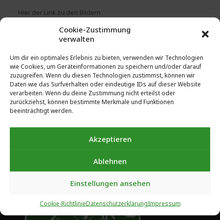
Hier der Link zu den Bildern
https://home.mycloud.com/action/share/16ffe480-9c74-
Cookie-Zustimmung
4072-8d0a-51466c94ee61
verwalten
Um dir ein optimales Erlebnis zu bieten, verwenden wir Technologien
wie Cookies, um Geräteinformationen zu speichern und/oder darauf
zuzugreifen. Wenn du diesen Technologien zustimmst, können wir
Daten wie das Surfverhalten oder eindeutige IDs auf dieser Website
verarbeiten. Wenn du deine Zustimmung nicht erteilst oder
zurückziehst, können bestimmte Merkmale und Funktionen
beeinträchtigt werden.
Akzeptieren
Ablehnen
Einstellungen ansehen
Cookie-Richtlinie
Datenschutzerklärung
Impressum